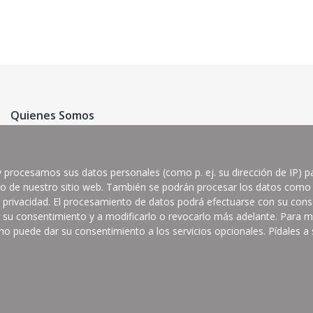
Quienes Somos
Productos Jema
y procesamos sus datos personales (como p. ej. su dirección de IP) pa
Condiciones de compra
ico de nuestro sitio web. También se podrán procesar los datos como
Contactar
 privacidad. El procesamiento de datos podrá efectuarse con su cons
r su consentimiento y a modificarlo o revocarlo más adelante. Para má
no puede dar su consentimiento a los servicios opcionales. Pídales a