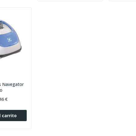
s Navegator
ro
46 €
 carrito