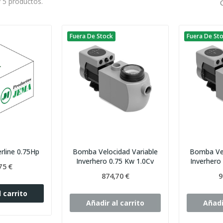
 5 productos.
Fuera De Stock
Fuera De St
line 0.75Hp
Bomba Velocidad Variable
Bomba Vel
Inverhero 0.75 Kw 1.0Cv
Inverhero
75 €
874,70 €
9
 carrito
Añadir al carrito
Añadi