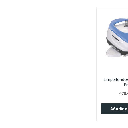
Limpiafondo
P
470,
Añadir al