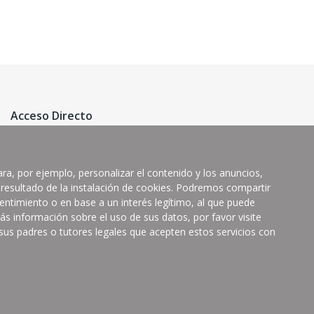
Acceso Directo
Política de Cookies
ra, por ejemplo, personalizar el contenido y los anuncios,
Ofertas
 resultado de la instalación de cookies. Podremos compartir
Novedades
entimiento o en base a un interés legítimo, al que puede
s información sobre el uso de sus datos, por favor visite
Más Vendidos
 sus padres o tutores legales que acepten estos servicios con
Mi Cuenta