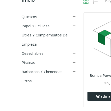
Hay
Quimicos

Papel Y Celulosa

Útiles Y Complementos De

Limpieza
Desechables

Piscinas

Barbacoas Y Chimeneas

Bomba Power
Otros
309,
Añadir al