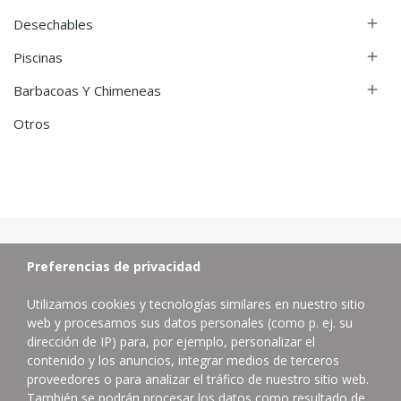
Desechables

Piscinas

Barbacoas Y Chimeneas

Otros
Preferencias de privacidad
Utilizamos cookies y tecnologías similares en nuestro sitio
web y procesamos sus datos personales (como p. ej. su
dirección de IP) para, por ejemplo, personalizar el
contenido y los anuncios, integrar medios de terceros
proveedores o para analizar el tráfico de nuestro sitio web.
Distribuidor de productos de limpieza profesional.
También se podrán procesar los datos como resultado de