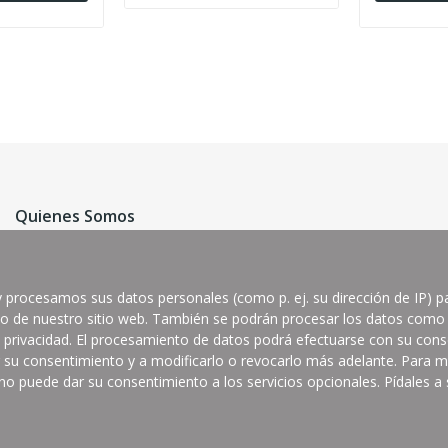
Quienes Somos
Productos Jema
y procesamos sus datos personales (como p. ej. su dirección de IP) pa
Condiciones de compra
ico de nuestro sitio web. También se podrán procesar los datos como
Contactar
 privacidad. El procesamiento de datos podrá efectuarse con su cons
r su consentimiento y a modificarlo o revocarlo más adelante. Para má
no puede dar su consentimiento a los servicios opcionales. Pídales a