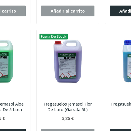
 carrito
Añadir al carrito
Añadi
Fuera De Stock
Jemasol Aloe
Fregasuelos Jemasol Flor
Fregasuel
a De 5 Ltrs)
De Loto (Garrafa 5L)
6 €
3,86 €