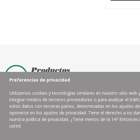
Preferencias de privacidad
Utilizamos cookies y tecnologías similares en nuestro sitio web 
integrar medios de terceros proveedores o para analizar el tráf
Distribuidor de productos de limpieza profesional.
estos datos con terceras partes, determinadas en los ajustes de
oponerse en los ajustes de privacidad. Tiene el derecho a no da
Contacta con nosotros
nuestra política de privacidad. ¿Tiene menos de la 14? Entonces 
usted.
624832402