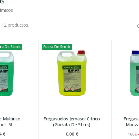
os
uímicos
 12 productos.
ra De Stock
Fuera De Stock
o Multiuso
Fregasuelos Jemasol Citrico
Fregas
hol -5L
(Garrafa De 5Ltrs)
Manza
(G
4 €
0,00 €
4,86 €