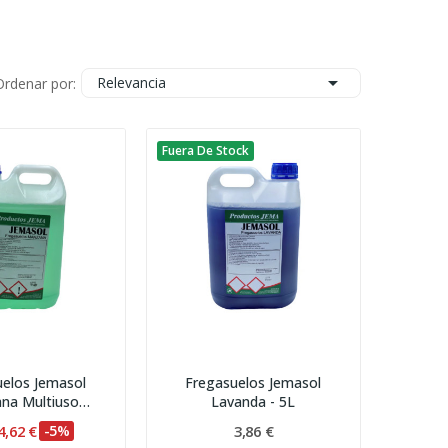

Relevancia
Ordenar por:
Fuera De Stock
uelos Jemasol
Fregasuelos Jemasol
na Multiuso
Lavanda - 5L
arrafa...
4,62 €
-5%
3,86 €