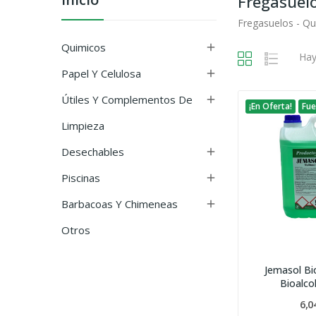
Fregasuel
Fregasuelos - Q
Quimicos

Hay
Papel Y Celulosa

Útiles Y Complementos De

¡En Oferta!
Fue
Limpieza
Desechables

Piscinas

Barbacoas Y Chimeneas

Otros
Jemasol Bi
Bioalco
6,0