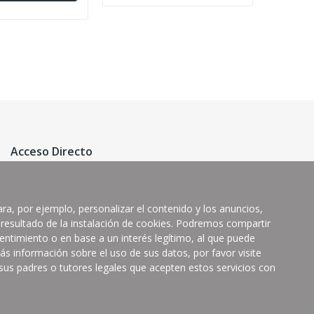
Acceso Directo
Política de Cookies
ra, por ejemplo, personalizar el contenido y los anuncios,
Ofertas
 resultado de la instalación de cookies. Podremos compartir
Novedades
entimiento o en base a un interés legítimo, al que puede
s información sobre el uso de sus datos, por favor visite
Más Vendidos
 sus padres o tutores legales que acepten estos servicios con
Mi Cuenta