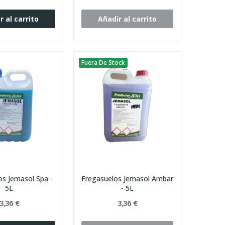
r al carrito
Añadir al carrito
Fuera De Stock
os Jemasol Spa -
Fregasuelos Jemasol Ambar
5L
- 5L
3,36 €
3,36 €