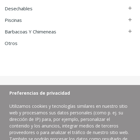
Desechables

Piscinas

Barbacoas Y Chimeneas

Otros
Preferencias de privacidad
Utilizamos cookies y tecnologías similares en nuestro sitio
web y procesamos sus datos personales (como p. ej. su
dirección de IP) para, por ejemplo, personalizar el
contenido y los anuncios, integrar medios de terceros
proveedores o para analizar el tráfico de nuestro sitio web.
Distribuidor de productos de limpieza profesional.
También se podrán procesar los datos como resultado de