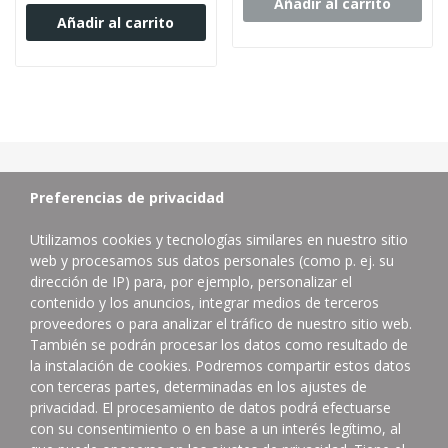
Añadir al carrito
Añadir al carrito
Preferencias de privacidad
Utilizamos cookies y tecnologías similares en nuestro sitio
web y procesamos sus datos personales (como p. ej. su
dirección de IP) para, por ejemplo, personalizar el
contenido y los anuncios, integrar medios de terceros
proveedores o para analizar el tráfico de nuestro sitio web.
Distribuidor de productos de limpieza profesional.
También se podrán procesar los datos como resultado de
la instalación de cookies. Podremos compartir estos datos
Contacta con nosotros
con terceras partes, determinadas en los ajustes de
624832402
privacidad. El procesamiento de datos podrá efectuarse
con su consentimiento o en base a un interés legítimo, al